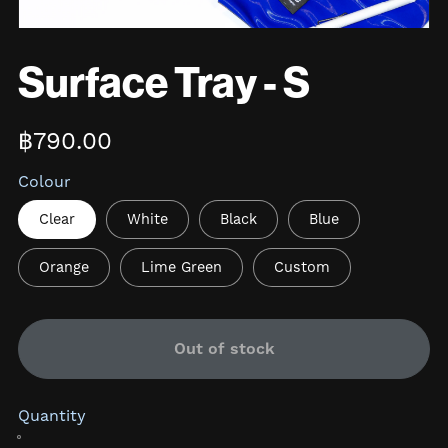
Surface Tray - S
฿790.00
Colour
Clear
White
Black
Blue
Orange
Lime Green
Custom
Out of stock
Quantity